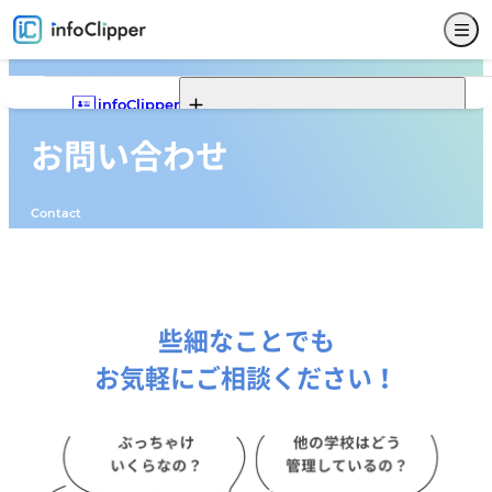
infoClipper
お問い合わせ
Webポータル
infoClipperの機能一覧
infoClipperの強み
導入実績
導入ステップと価格
Contact
機能一覧
Webポータルの機能一覧
Webポータルでできること
Webポータルモデルケース
サービス仕様
募集
入試
学籍
出席
成績
就職
Webポータル
その他
サポート
セキュリティ
システム構成
開発コンセプト
些細なことでも
お気軽にご相談ください！
システム比較
単位制について
よくある質問
お問い合わせ
販売代理店
新着情報
パンフレットダウンロード