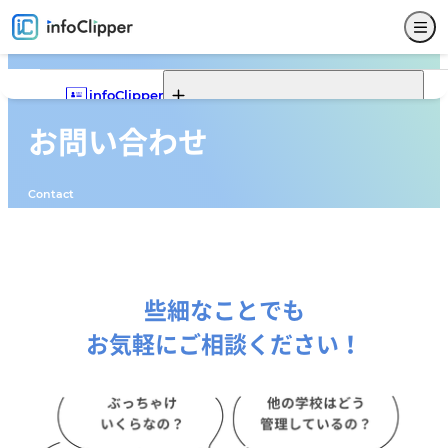
infoClipper
お問い合わせ
Webポータル
infoClipperの機能一覧
infoClipperの強み
導入実績
導入ステップと価格
Contact
機能一覧
Webポータルの機能一覧
Webポータルでできること
Webポータルモデルケース
サービス仕様
募集
入試
学籍
出席
成績
就職
Webポータル
その他
サポート
セキュリティ
システム構成
開発コンセプト
些細なことでも
お気軽にご相談ください！
システム比較
単位制について
よくある質問
お問い合わせ
販売代理店
新着情報
パンフレットダウンロード