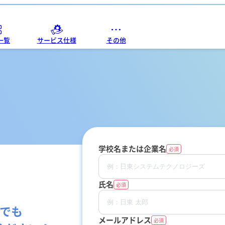
一覧
サービス仕様
その他
サポート
システム比較
セキュリティ
単位制について
システム構成
よくある質問
開発コンセプト
販売代理店
新着情報
ポータル
学校名または企業名
必須
氏名
必須
でも
メールアドレス
必須