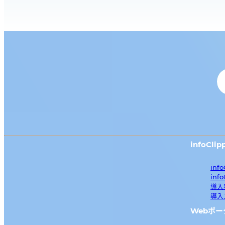
infoClip
inf
inf
導入
導入
Webポ