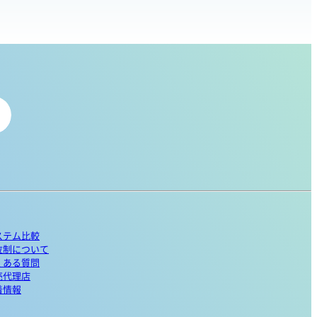
ステム比較
位制について
くある質問
売代理店
着情報