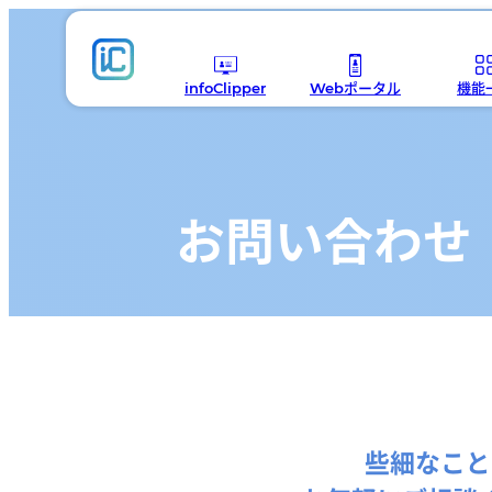
infoClipper
Webポータル
機能
infoClipperの機能一覧
Webポータルの機能一覧
募集
infoClipperの強み
Webポータルでできること
入試
導入実績
Webポータルモデルケース
学籍
お問い合わせ
導入ステップと価格
出席
成績
就職
Web
Contact
些細なこと