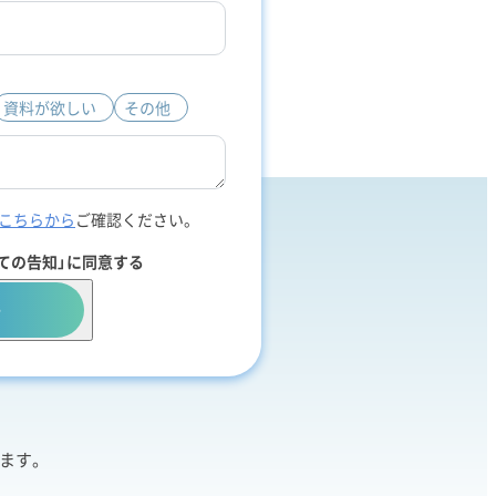
資料が欲しい
その他
こちらから
ご確認ください。
ての告知」に同意する
る
います。