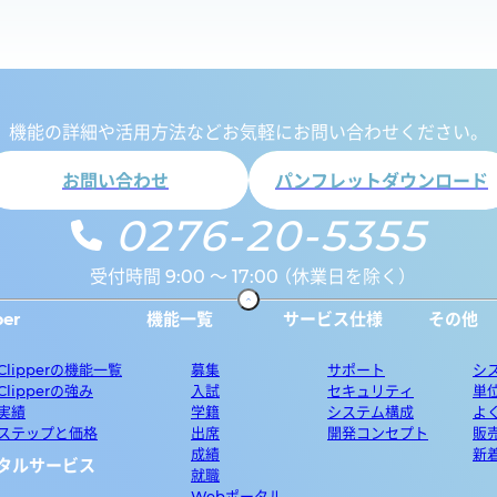
機能の詳細や活用方法など
お気軽にお問い合わせください。
お問い合わせ
パンフレットダウンロード
0276-20-5355
受付時間 9:00 ～ 17:00 （休業日を除く）
per
機能一覧
サービス仕様
その他
oClipperの機能一覧
募集
サポート
シ
oClipperの強み
入試
セキュリティ
単
実績
学籍
システム構成
よ
ステップと価格
出席
開発コンセプト
販
成績
新
ータルサービス
就職
Webポータル