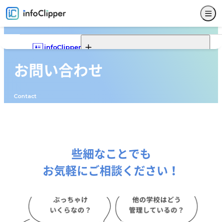
infoClipper
お問い合わせ
Webポータル
infoClipperの機能一覧
infoClipperの強み
導入実績
導入ステップと価格
Contact
機能一覧
Webポータルの機能一覧
Webポータルでできること
Webポータルモデルケース
サービス仕様
募集
入試
学籍
出席
成績
就職
Webポータル
その他
サポート
セキュリティ
システム構成
開発コンセプト
些細なことでも
お気軽にご相談ください！
システム比較
単位制について
よくある質問
お問い合わせ
販売代理店
新着情報
パンフレットダウンロード