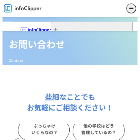
infoClipper
お問い合わせ
Webポータル
infoClipperの機能一覧
infoClipperの強み
導入実績
導入ステップと価格
Contact
機能一覧
Webポータルの機能一覧
Webポータルでできること
Webポータルモデルケース
サービス仕様
募集
入試
学籍
出席
成績
就職
Webポータル
その他
サポート
セキュリティ
システム構成
開発コンセプト
些細なことでも
お気軽にご相談ください！
システム比較
単位制について
よくある質問
お問い合わせ
販売代理店
新着情報
パンフレットダウンロード