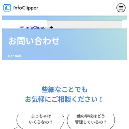
infoClipper
お問い合わせ
Webポータル
infoClipperの機能一覧
infoClipperの強み
導入実績
導入ステップと価格
Contact
機能一覧
Webポータルの機能一覧
Webポータルでできること
Webポータルモデルケース
サービス仕様
募集
入試
学籍
出席
成績
就職
Webポータル
その他
サポート
セキュリティ
システム構成
開発コンセプト
些細なことでも
お気軽にご相談ください！
システム比較
単位制について
よくある質問
お問い合わせ
販売代理店
新着情報
パンフレットダウンロード