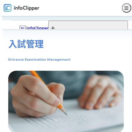
infoClipper
入試管理
Webポータル
infoClipperの機能一覧
infoClipperの強み
導入実績
導入ステップと価格
機能一覧
Webポータルの機能一覧
Webポータルでできること
Entrance Examination Management
Webポータルモデルケース
サービス仕様
募集
入試
学籍
出席
成績
就職
Webポータル
その他
サポート
セキュリティ
システム構成
開発コンセプト
システム比較
単位制について
よくある質問
販売代理店
お問い合わせ
新着情報
パンフレットダウンロード