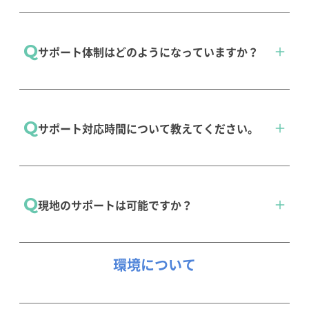
ございます。
Q
保護者向けサービス
サポート体制はどのようになっていますか？
専門のスタッフが常駐し、電話・メール・オン
Q
サポート対応時間について教えてください。
ラインツールにてサポートいたします。
サポート
サポート受付時間は、平日9：00～17：00（12時
Q
現地のサポートは可能ですか？
～13時／年末年始／夏季休暇／弊社休業日を除
く）となっております。
必要に応じ、現地サポート対応もお受けしてお
環境
について
ります。（別途有償対応）