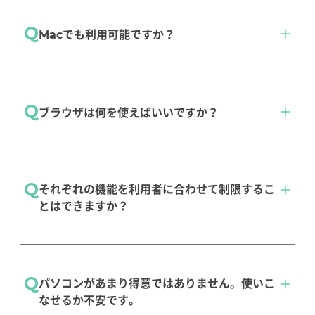
Q
Macでも利用可能ですか？
ご利用いただけます。推奨環境はこちらからご
Q
ブラウザは何を使えばいいですか？
確認ください。
推奨環境
Google Chromeの最新版がご利用いただけま
infoClipperの強み１
Q
それぞれの機能を利用者に合わせて制限するこ
す。
とはできますか？
推奨環境
個人ごとやグループごとで使えるメニューの制
Q
パソコンがあまり得意ではありません。使いこ
限が可能です。
なせるか不安です。