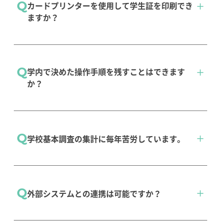
Q
カードプリンターを使用して学生証を印刷でき
ますか？
infoClipperから帳票ダウンロード後、印刷をし
Q
学内で決めた操作手順を残すことはできます
ていただけます。
か？
​印刷には、キヤノン CX-G2400、GRASYS
ID150Wなどをご利用していただいている実績
があります。
infoClipperの標準機能としてアシストメモをご
Q
学校基本調査の集計に毎年苦労しています。
利用いただけます。
導入事例
アシストメモ
お任せください。基本的な集計機能に対応して
Q
外部システムとの連携は可能ですか？
います。
学校基本調査