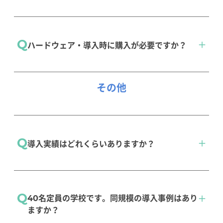
infoClipperの強み８
どなたでも使いやすい画面設計になっておりま
Q
ハードウェア・導入時に購入が必要ですか？
す。 難しい専門知識は必要ありません。また、
サポートスタッフが親身にサポートいたしま
す。
システム推奨環境のご準備をお願いいたしま
その他
infoClipperの強み７
す。ご不明点は、お気軽にお問合わせくださ
い。
Q
推奨環境
導入実績はどれくらいありますか？
お問い合わせ
全国に570校以上の導入実績があります。導入実
Q
40名定員の学校です。同規模の導入事例はあり
績ページをご参照ください。
ますか？