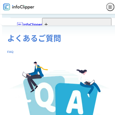
infoClipper
よくあるご質問
Webポータル
infoClipperの機能一覧
infoClipperの強み
導入実績
導入ステップと価格
機能一覧
Webポータルの機能一覧
Webポータルでできること
FAQ
Webポータルモデルケース
サービス仕様
募集
入試
学籍
出席
成績
就職
Webポータル
その他
サポート
セキュリティ
システム構成
開発コンセプト
システム比較
単位制について
よくある質問
販売代理店
お問い合わせ
新着情報
パンフレットダウンロード