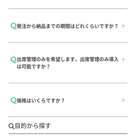
導入実績
ご安心ください。同規模の学校様で約220校様に
Q
発注から納品までの期間はどれくらいですか？
ご利用いただいております。
導入実績
ご発注から短期間で納品が可能です。ご発注か
Q
出席管理のみを希望します。出席管理のみ導入
ら通常3ヶ月程度でシステムを納品いたします。
は可能ですか？
システム納品後、サポートスタッフによる操作
説明をいたします。
申し訳ございません。出席管理のみの導入はで
導入ステップと価格
Q
価格はいくらですか？
きません。infoClipperは、全ての機能をご利用
いただくことで業務効率化を実現いたします。
システム構成
目的から探す
利用したい機能や端末台数、学校構成により価
格が変わります。 学校様の状況と要望をヒアリ