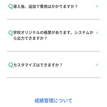
出席管理
Q
導入後、追加で費用はかかりますか？
欠登録」がございます。お気軽にご相談くださ
い。
出席管理
追加費用はかかりません。無料でバージョンア
Q
学校オリジナルの帳票があります。システムか
ップを行い、機能強化いたします。
Web出欠登録
ら出力できますか？
※データ移行費が発生する場合があります。
導入ステップと価格
Excelをベースとして帳票作成が可能なため、学
Q
カスタマイズはできますか？
校オリジナル帳票の再現が可能です。また、
200種類以上の標準帳票をご利用いただけま
す。
システムカスタマイズはお受けしておりませ
infoClipperの強み６
ん。しかしながら、自由度が高いため柔軟な設
定が可能であり、学校オリジナル帳票などを作
成績管理について
成することができます。