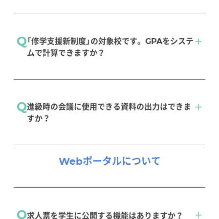
infoClipperの強み２
Q
「修学支援新制度」の対象校です。GPAをシステ
ムで計算できますか？
お任せください。システムが自動で計算いたし
Q
進級時の会議に使用できる資料の出力はできま
ます。
すか？
ファンクショナルGPA
成績判定会議に使用できる資料を簡単に出力可
Webポータル
について
能です。また、必要に応じて学校様のレイアウ
トへ変更可能です。
Q
成績管理
求人票を学生に公開する機能はありますか？