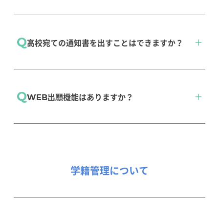
Q
高校宛ての通知書を出すことはできますか？
高校宛てに加え、学生・保護者宛ても出力が可
Q
WEB出願機能はありますか？
能です。
入試管理
WEB出願機能をご用意しております。詳しくは
こちらからご確認ください。またinfoClipperと
連携してお使いいただくことで、より入試業務
学籍管理について
がより効率化されます。