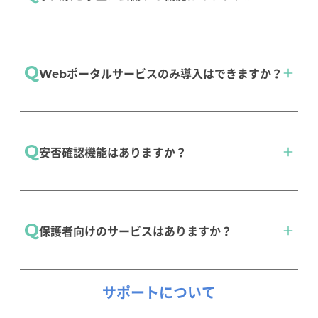
Webポータルサービスの「求人検索機能」をご利
Q
Webポータルサービスのみ導入はできますか？
用いただくことで、学生がWeb上で求人情報の
検索・確認ができます。
求人検索機能
Webポータルサービスのみのご導入も可能で
Q
安否確認機能はありますか？
す。ご導入可能な機能については、お気軽にお
問い合わせください。
Webポータルサービス
Webポータルサービスのオプション機能でご利
Q
保護者向けのサービスはありますか？
用いただけます。
お問い合わせ
安否確認
Webポータルサービスにて保護者向けの「掲示
サポートに
ついて
板」「アンケート」「出欠・成績確認」などの機能が