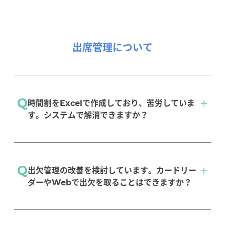
可能です。オプション機能として外部システム
へデータの「自動エクスポート」や、出欠情報を
インポートすることができる「エクスポート連
出席管理について
携」がございます。
エクスポート連携
Q
時間割をExcelで作成しており、苦労していま
す。システムで解消できますか？
画面上で科目をドラッグ＆ドロップで配置して
Q
出欠管理の改善を検討しています。カードリー
作成することができます。作成した時間割から
ダーやWebで出欠を取ることはできますか？
外部講師への講義日程表を出力することもでき
ます。
オプションで「カードリーダー連携」や「Web出