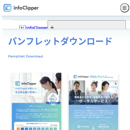
infoClipper
パンフレット
ダウンロード
Webポータル
infoClipperの機能一覧
infoClipperの強み
導入実績
導入ステップと価格
Pamphlet Download
機能一覧
Webポータルの機能一覧
Webポータルでできること
Webポータルモデルケース
サービス仕様
募集
入試
学籍
出席
成績
就職
Webポータル
その他
サポート
セキュリティ
システム構成
開発コンセプト
システム比較
単位制について
よくある質問
販売代理店
お問い合わせ
新着情報
パンフレットダウンロード