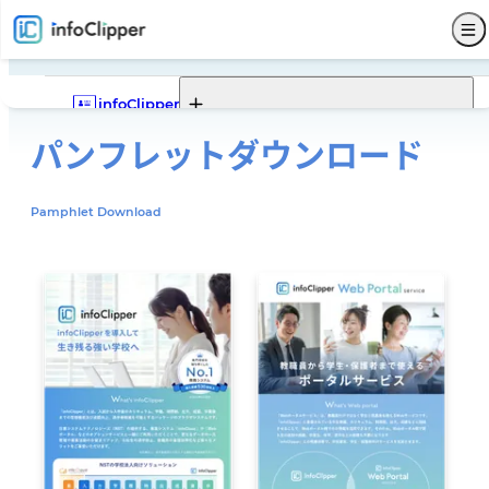
infoClipper
パンフレット
ダウンロード
Webポータル
infoClipperの機能一覧
infoClipperの強み
導入実績
導入ステップと価格
Pamphlet Download
機能一覧
Webポータルの機能一覧
Webポータルでできること
Webポータルモデルケース
サービス仕様
募集
入試
学籍
出席
成績
就職
Webポータル
その他
サポート
セキュリティ
システム構成
開発コンセプト
システム比較
単位制について
よくある質問
販売代理店
お問い合わせ
新着情報
パンフレットダウンロード