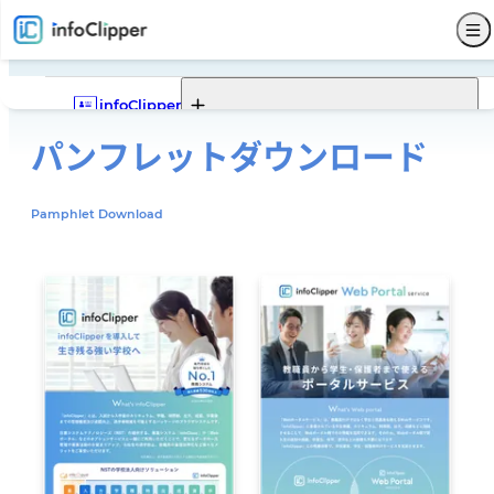
infoClipper
パンフレット
ダウンロード
Webポータル
infoClipperの機能一覧
infoClipperの強み
導入実績
導入ステップと価格
Pamphlet Download
機能一覧
Webポータルの機能一覧
Webポータルでできること
Webポータルモデルケース
サービス仕様
募集
入試
学籍
出席
成績
就職
Webポータル
その他
サポート
セキュリティ
システム構成
開発コンセプト
システム比較
単位制について
よくある質問
販売代理店
お問い合わせ
新着情報
パンフレットダウンロード