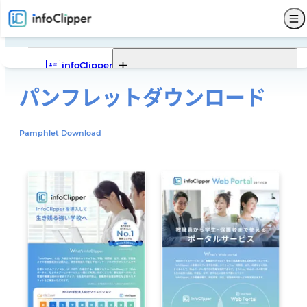
infoClipper
パンフレット
ダウンロード
Webポータル
infoClipperの機能一覧
infoClipperの強み
導入実績
導入ステップと価格
Pamphlet Download
機能一覧
Webポータルの機能一覧
Webポータルでできること
Webポータルモデルケース
サービス仕様
募集
入試
学籍
出席
成績
就職
Webポータル
その他
サポート
セキュリティ
システム構成
開発コンセプト
システム比較
単位制について
よくある質問
販売代理店
お問い合わせ
新着情報
パンフレットダウンロード