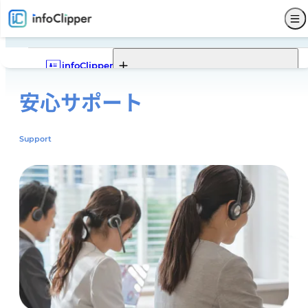
infoClipper
安心サポート
Webポータル
infoClipperの機能一覧
infoClipperの強み
導入実績
導入ステップと価格
機能一覧
Webポータルの機能一覧
Webポータルでできること
Support
Webポータルモデルケース
サービス仕様
募集
入試
学籍
出席
成績
就職
Webポータル
その他
サポート
セキュリティ
システム構成
開発コンセプト
システム比較
単位制について
よくある質問
販売代理店
お問い合わせ
新着情報
パンフレットダウンロード