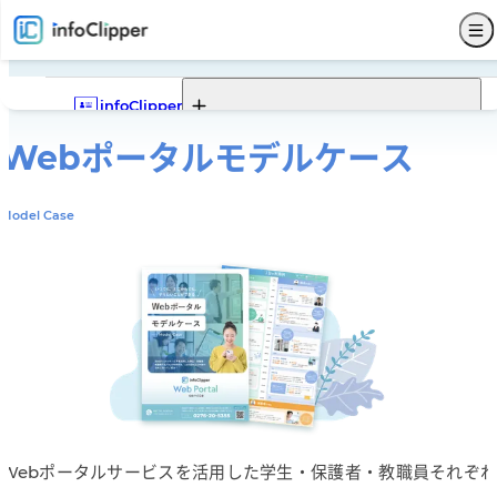
infoClipper
Webポータル
モデルケース
Webポータル
infoClipperの機能一覧
infoClipperの強み
導入実績
導入ステップと価格
Model Case
機能一覧
Webポータルの機能一覧
Webポータルでできること
Webポータルモデルケース
サービス仕様
募集
入試
学籍
出席
成績
就職
Webポータル
その他
サポート
セキュリティ
システム構成
開発コンセプト
システム比較
単位制について
よくある質問
販売代理店
お問い合わせ
新着情報
パンフレットダウンロード
Webポータルサービスを活用した学生・保護者・教職員それぞれ