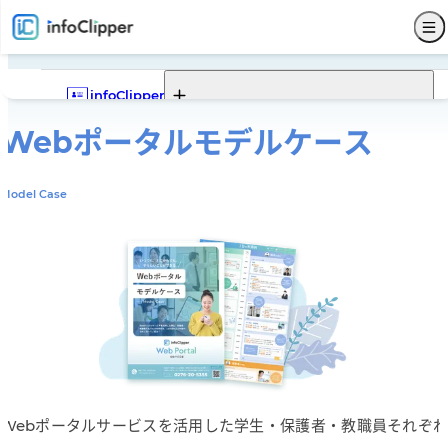
infoClipper
Webポータル
モデルケース
Webポータル
infoClipperの機能一覧
infoClipperの強み
導入実績
導入ステップと価格
Model Case
機能一覧
Webポータルの機能一覧
Webポータルでできること
Webポータルモデルケース
サービス仕様
募集
入試
学籍
出席
成績
就職
Webポータル
その他
サポート
セキュリティ
システム構成
開発コンセプト
システム比較
単位制について
よくある質問
販売代理店
お問い合わせ
新着情報
パンフレットダウンロード
Webポータルサービスを活用した学生・保護者・教職員それぞれ