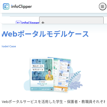
infoClipper
Webポータル
モデルケース
Webポータル
infoClipperの機能一覧
infoClipperの強み
導入実績
導入ステップと価格
Model Case
機能一覧
Webポータルの機能一覧
Webポータルでできること
Webポータルモデルケース
サービス仕様
募集
入試
学籍
出席
成績
就職
Webポータル
その他
サポート
セキュリティ
システム構成
開発コンセプト
システム比較
単位制について
よくある質問
販売代理店
お問い合わせ
新着情報
パンフレットダウンロード
Webポータルサービスを活用した学生・保護者・教職員それぞれ