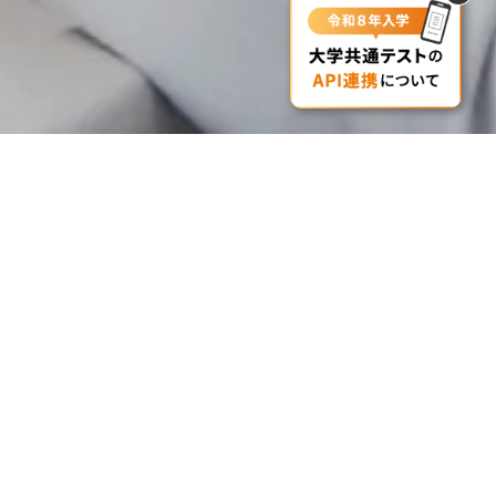
新着情報
2026.06.26
新宿医療専門学校 様の導入事例
を更新致しました。
infoCloudの仕組み
Structure
infoCloudの効果
Effect
導入事例
Case studies
WEB出願オプション