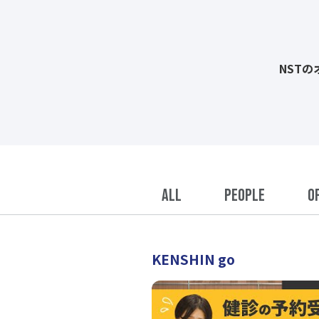
NST
ALL
PEOPLE
O
KENSHIN go